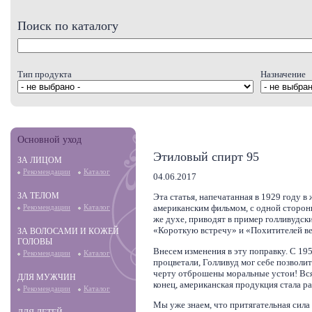
Поиск по каталогу
Тип продукта
Назначение
Основной уход
Этиловый спирт 95
ЗА ЛИЦОМ
Рекомендации
Каталог
04.06.2017
ЗА ТЕЛОМ
Эта статья, напечатанная в 1929 году в
американским фильмом, с одной стороны
Рекомендации
Каталог
же духе, приводят в пример голливудс
«Короткую встречу» и «Похитителей ве
ЗА ВОЛОСАМИ И КОЖЕЙ
ГОЛОВЫ
Внесем изменения в эту поправку. С 19
Рекомендации
Каталог
процветали, Голливуд мог себе позволит
черту отброшены моральные устои! Вся
ДЛЯ МУЖЧИН
конец, американская продукция стала р
Рекомендации
Каталог
Мы уже знаем, что притягательная сила