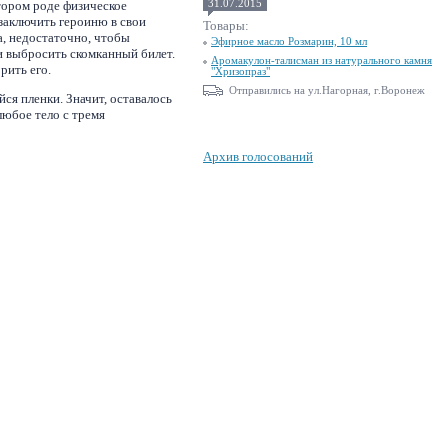
тором роде физическое
31.07.2015
заключить героиню в свои
Товары:
а, недостаточно, чтобы
Эфирное масло Розмарин, 10 мл
и выбросить скомканный билет.
Аромакулон-талисман из натурального камня
рить его.
"Хризопраз"
Отправились на ул.Нагорная, г.Воронеж
ся пленки. Значит, оставалось
любое тело с тремя
Архив голосований