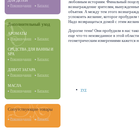
ДЛЯ ДЕТЕЙ
любовным историям. Финальный поцелуй,
Рекомендации
Каталог
вознаграждение зрителям, вынужденным
объятия. А между тем этого вознагражде
успокоить желание, которое пробудили
Надо возвращаться домой с этим желани
Дополнительный уход
Дорогие тени! Они пробудили в нас так
АРОМАТЫ
еще что-то неизведанное в этой област
Рекомендации
Каталог
геометрическим измерениями кажется н
СРЕДСТВА ДЛЯ ВАННЫ И
SPA
Рекомендации
Каталог
ДЛЯ/ОТ ЗАГАРА
Рекомендации
Каталог
МАСЛА
тут
Рекомендации
Каталог
Сопутствующие товары
Рекомендации
Каталог