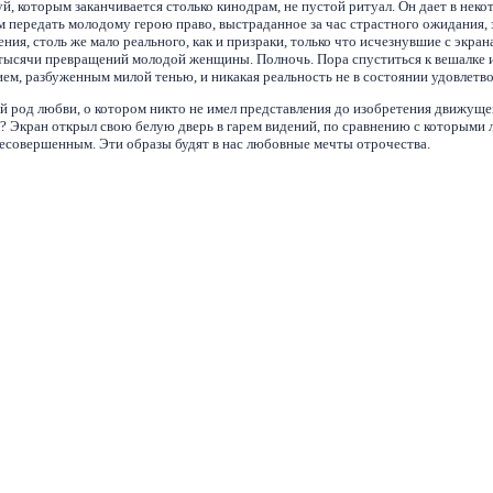
 которым заканчивается столько кинодрам, не пустой ритуал. Он дает в неко
 передать молодому герою право, выстраданное за час страстного ожидания, 
ния, столь же мало реального, как и призраки, только что исчезнувшие с экран
 тысячи превращений молодой женщины. Полночь. Пора спуститься к вешалке 
ем, разбуженным милой тенью, и никакая реальность не в состоянии удовлетво
ой род любви, о котором никто не имел представления до изобретения движущей
и? Экран открыл свою белую дверь в гарем видений, по сравнению с которыми 
есовершенным. Эти образы будят в нас любовные мечты отрочества.