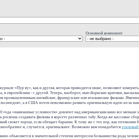
Основной компонент
 журнале «Пур ву», как и другая, которая приводится ниже, позволяют измерить
, и европейским - с другой. Теперь, наоборот, нью-йоркские критики, высказы
ким промышленникам английские, французские или итальянские фильмы. Именно
лосипедов», а в США почти невозможно развить оригинальную идею из-за нав
50 года «навязанные условности» довлеют над американским кино все меньше 
ь роскошь создавать фильмы в корсете различных табу. Когда же кассовые сбо
кий сюжет хорош, если обещает барыши. К тому же с тех пор, как гегемонии
азнообразнее и, случается, оригинальнее. Возможно вам понадобится
этиловый
 кино объясняется в значительной степени интересом большинства рода челове