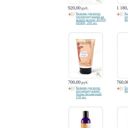
920,00
1 180
руб.
Бальзам для волос
Ба
регенерирующий на
ре
козьем молоке ALPIN
Ве
DERM, 200 мл.
700,00
760,0
руб.
Бальзам для волос
Ге
реставрирующий
Ве
Хенна Бесцветный,
150 мл.