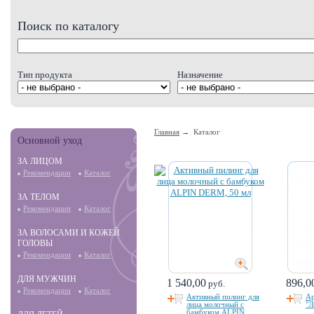
Поиск по каталогу
Тип продукта
Назначение
Главная
→ Каталог
Основной уход
ЗА ЛИЦОМ
Рекомендации
Каталог
ЗА ТЕЛОМ
Рекомендации
Каталог
ЗА ВОЛОСАМИ И КОЖЕЙ
ГОЛОВЫ
Рекомендации
Каталог
ДЛЯ МУЖЧИН
1 540,00
896,0
руб.
Рекомендации
Каталог
Активный пилинг для
Ар
лица молочный с
"Л
бамбуком ALPIN