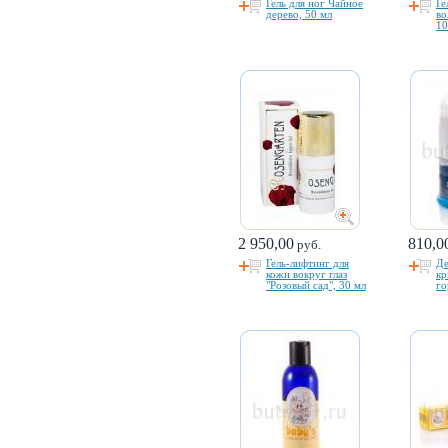
Гель для ног Чайное
Ге
дерево, 50 мл
во
10
2 950,00
810,0
руб.
Гель-лифтинг для
Де
кожи вокруг глаз
кр
"Розовый сад", 30 мл
го