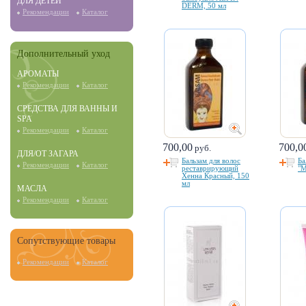
ДЛЯ ДЕТЕЙ
DERM, 50 мл
Рекомендации
Каталог
Дополнительный уход
АРОМАТЫ
Рекомендации
Каталог
СРЕДСТВА ДЛЯ ВАННЫ И
SPA
Рекомендации
Каталог
700,00
700,0
руб.
ДЛЯ/ОТ ЗАГАРА
Бальзам для волос
Ба
Рекомендации
Каталог
реставрирующий
"М
Хенна Красный, 150
мл
МАСЛА
Рекомендации
Каталог
Сопутствующие товары
Рекомендации
Каталог