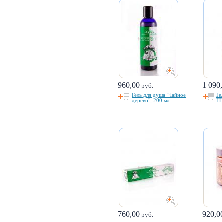
960,00
1 090
руб.
Гель для душа "Чайное
Ге
дерево", 200 мл
Ши
760,00
920,0
руб.