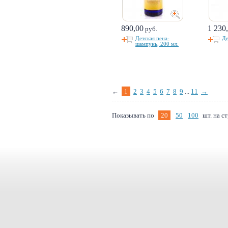
890,00
1 230
руб.
Детская пена-
Де
шампунь, 200 мл.
←
1
2
3
4
5
6
7
8
9
...
11
→
Показывать по
20
50
100
шт. на с