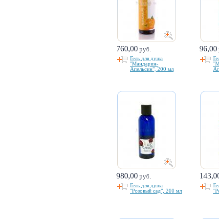
760,00
96,00
руб.
Гель для душа
Ге
"Мандарин-
"М
Апельсин", 200 мл
Ап
980,00
143,0
руб.
Гель для душа
Ге
"Розовый сад", 200 мл
"Р