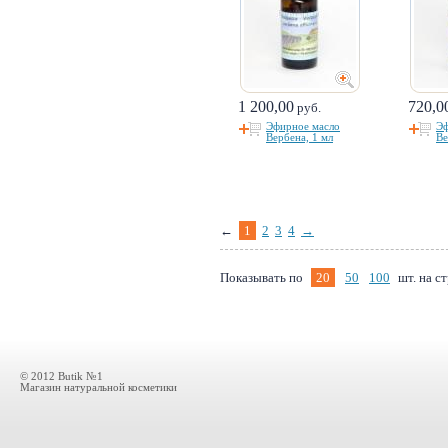
1 200,00
720,0
руб.
Эфирное масло
Эф
Вербена, 1 мл
Ве
←
1
2
3
4
→
Показывать по
20
50
100
шт. на с
© 2012 Butik №1
Магазин натуральной косметики