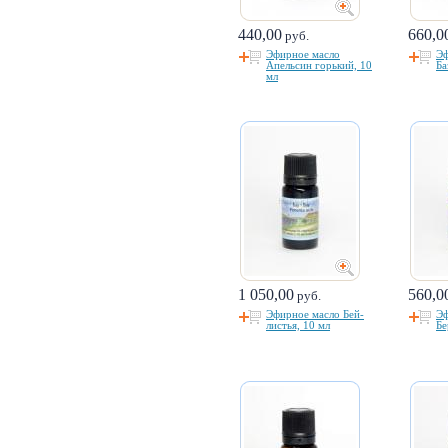
440,00
660,0
руб.
Эфирное масло
Эф
Апельсин горький, 10
Ба
мл
1 050,00
560,0
руб.
Эфирное масло Бей-
Эф
листья, 10 мл
Бе