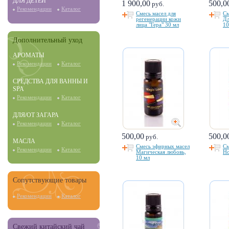
ДЛЯ ДЕТЕЙ
1 900,00
500,0
руб.
Рекомендации
Каталог
Смесь масел для
См
регенерации кожи
Дл
лица "Гера" 30 мл
10
Дополнительный уход
АРОМАТЫ
Рекомендации
Каталог
СРЕДСТВА ДЛЯ ВАННЫ И
SPA
Рекомендации
Каталог
ДЛЯ/ОТ ЗАГАРА
Рекомендации
Каталог
500,00
500,0
руб.
МАСЛА
Смесь эфирных масел
См
Рекомендации
Каталог
Магическая любовь,
Но
10 мл
Сопутствующие товары
Рекомендации
Каталог
Свежий китайский чай