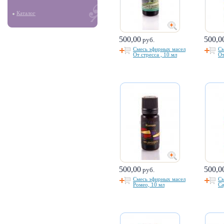
Каталог
500,00
500,0
руб.
Смесь эфирных масел
См
От стресса , 10 мл
От
500,00
500,0
руб.
Смесь эфирных масел
См
Ромео, 10 мл
Са