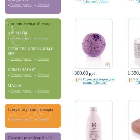
"Цирцея", 300мл
"Ц
Рекомендации
Каталог
Дополнительный уход
АРОМАТЫ
Рекомендации
Каталог
СРЕДСТВА ДЛЯ ВАННЫ И
SPA
Рекомендации
Каталог
ДЛЯ/ОТ ЗАГАРА
300,00
1 350
руб.
Рекомендации
Каталог
Игристый шарик для
Кр
ванны "Цирцея"
"Ц
МАСЛА
Рекомендации
Каталог
Сопутствующие товары
Рекомендации
Каталог
Свежий китайский чай