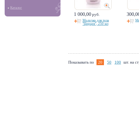
Каталог
1 000,00
300,0
руб.
Молочко для тела
Мы
"Цирцея", 250 мл
Показывать по
20
50
100
шт. на с