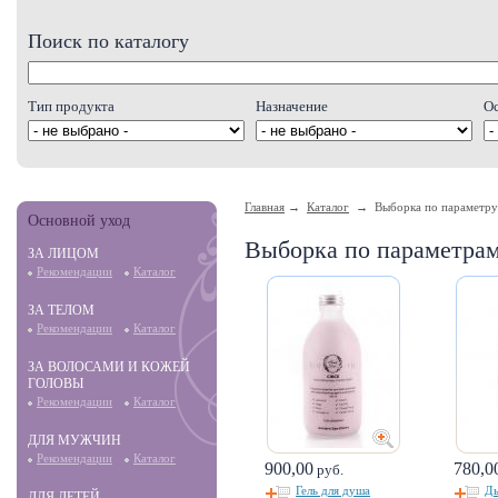
Поиск по каталогу
Тип продукта
Назначение
О
Главная
→
Каталог
→ Выборка по параметру
Основной уход
Выборка по параметра
ЗА ЛИЦОМ
Рекомендации
Каталог
ЗА ТЕЛОМ
Рекомендации
Каталог
ЗА ВОЛОСАМИ И КОЖЕЙ
ГОЛОВЫ
Рекомендации
Каталог
ДЛЯ МУЖЧИН
Рекомендации
Каталог
900,00
780,0
руб.
Гель для душа
Ды
ДЛЯ ДЕТЕЙ