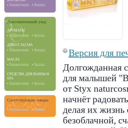
Рекомендации
Каталог
Дополнительный уход
АРОМАТЫ
Рекомендации
Каталог
ДЛЯ/ОТ ЗАГАРА
Версия для пе
Рекомендации
Каталог
МАСЛА
Долгожданная с
Рекомендации
Каталог
СРЕДСТВА ДЛЯ ВАННЫ И
для малышей "Ba
SPA
Рекомендации
Каталог
от Styx naturcos
начнёт радоват
Сопутствующие товары
делая их жизнь
Рекомендации
Каталог
безоблачной, сч