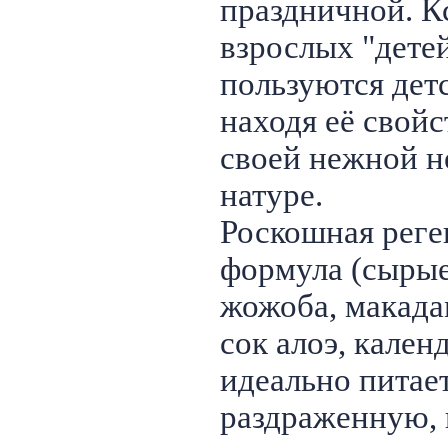
праздничной. Кс
взрослых "дете
пользуются дет
находя её свой
своей нежной н
натуре.
Роскошная рег
формула (сырые
жожоба, макада
сок алоэ, кален
идеально питае
раздраженную,