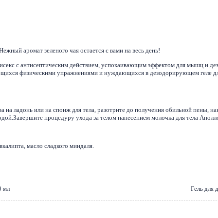
 Нежный аромат зеленого чая остается с вами на весь день!
нисекс с антисептическим действием, успокаивающим эффектом для мышц и д
ающихся физическими упражнениями и нуждающихся в дезодорирующем геле д
а на ладонь или на спонж для тела, разотрите до получения обильной пены, на
ой.Завершите процедуру ухода за телом нанесением молочка для тела Аполл
эвкалипта, масло сладкого миндаля.
0 мл
Гель для 