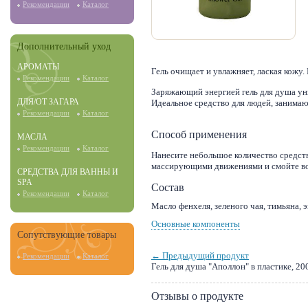
Рекомендации
Каталог
Дополнительный уход
АРОМАТЫ
Гель очищает и увлажняет, лаская кожу.
Рекомендации
Каталог
Заряжающий энергией гель для душа у
ДЛЯ/ОТ ЗАГАРА
Идеальное средство для людей, заним
Рекомендации
Каталог
Способ применения
МАСЛА
Рекомендации
Каталог
Нанесите небольшое количество средств
массирующими движениями и смойте вод
СРЕДСТВА ДЛЯ ВАННЫ И
SPA
Состав
Рекомендации
Каталог
Масло фенхеля, зеленого чая, тимьяна, 
Основные компоненты
Сопутствующие товары
← Предыдущий продукт
Рекомендации
Каталог
Гель для душа "Аполлон" в пластике, 20
Отзывы о продукте