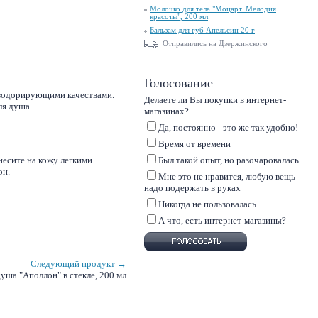
Молочко для тела "Моцарт. Мелодия
красоты", 200 мл
Бальзам для губ Апельсин 20 г
Отправились на Дзержинского
Голосование
езодорирующими качествами.
Делаете ли Вы покупки в интернет-
ля душа.
магазинах?
Да, постоянно - это же так удобно!
Время от времени
Был такой опыт, но разочаровалась
несите на кожу легкими
он.
Мне это не нравится, любую вещь
надо подержать в руках
Никогда не пользовалась
А что, есть интернет-магазины?
Следующий продукт →
душа "Аполлон" в стекле, 200 мл