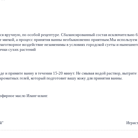
ся вручную, по особой рецептуре. Сбалансированный состав исключительно бл
лее мягкой, а процесс принятия ванны необыкновенно приятным.Мы используем
благотворное воздействие незаменимы в условиях городской суеты и нынешнег
ички сухих растений
де и примите ванну в течении 15-20 минут. Не смывая водой раствор, вытрите
ароматных гелей, который подготовит вашу кожу для принятия ванны.
эфирное масло Иланг-иланг.
й"
Игрис