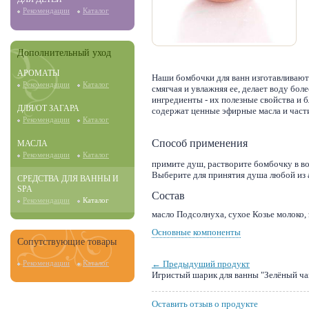
Рекомендации
Каталог
Дополнительный уход
АРОМАТЫ
Наши бомбочки для ванн изготавливают
Рекомендации
Каталог
смягчая и увлажняя ее, делает воду бо
ингредиенты - их полезные свойства и 
ДЛЯ/ОТ ЗАГАРА
содержат ценные эфирные масла и част
Рекомендации
Каталог
Способ применения
МАСЛА
Рекомендации
Каталог
примите душ, растворите бомбочку в во
Выберите для принятия душа любой из 
СРЕДСТВА ДЛЯ ВАННЫ И
SPA
Состав
Рекомендации
Каталог
масло Подсолнуха, сухое Козье молоко, 
Основные компоненты
Сопутствующие товары
← Предыдущий продукт
Рекомендации
Каталог
Игристый шарик для ванны "Зелёный ча
Оставить отзыв о продукте