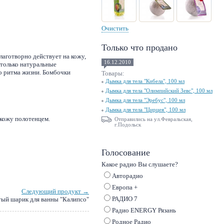
Очистить
Только что продано
аготворно действует на кожу,
16.12.2010
 только натуральные
о ритма жизни. Бомбочки
Товары:
Дымка для тела "Кибела", 100 мл
Дымка для тела "Олимпийский Зевс", 100 мл
Дымка для тела "Эребус", 100 мл
Дымка для тела "Цирцея", 100 мл
 кожу полотенцем.
Отправились на ул.Февральская,
г.Подольск
Голосование
Какое радио Вы слушаете?
Авторадио
Европа +
Следующий продукт →
РАДИО 7
тый шарик для ванны "Калипсо"
Радио ENERGY Рязань
Родное Радио