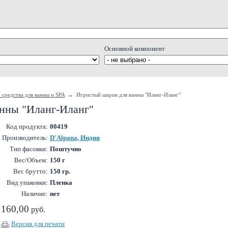
Основной компонент
 средства для ванны и SPA
→ Игристый шарик для ванны "Иланг-Иланг"
нны "Иланг-Иланг"
Код продукта:
00419
Производитель:
D'Alpana, Индия
Тип фасовки:
Поштучно
Вес/Объем:
150 г
Вес брутто:
150 гр.
Вид упаковки:
Пленка
Наличие:
нет
160,00
руб.
Версия для печати