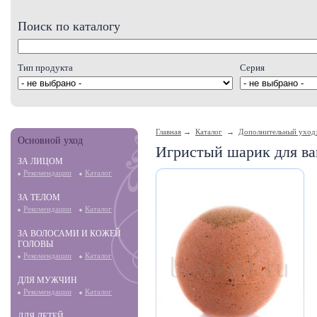
Поиск по каталогу
Тип продукта
Серия
Главная
→
Каталог
→
Дополнительный уход:
Основной уход
Игристый шарик для ва
ЗА ЛИЦОМ
Рекомендации
Каталог
ЗА ТЕЛОМ
Рекомендации
Каталог
ЗА ВОЛОСАМИ И КОЖЕЙ
ГОЛОВЫ
Рекомендации
Каталог
ДЛЯ МУЖЧИН
Рекомендации
Каталог
ДЛЯ ДЕТЕЙ