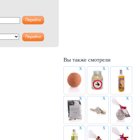
Вы также смотрели
X
X
X
X
X
X
X
X
X