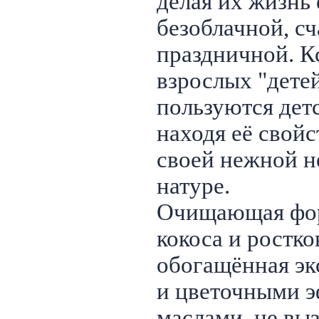
делая их жизнь
безоблачной, сч
праздничной. Кс
взрослых "дете
пользуются дет
находя её свой
своей нежной н
натуре.
Очищающая фор
кокоса и ростк
обогащённая эк
и цветочными 
маслами, не выз