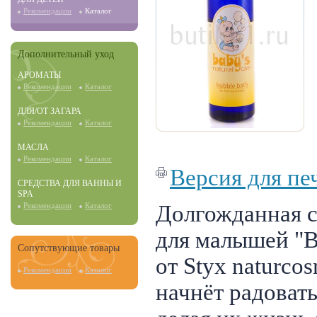
Рекомендации
Каталог
Дополнительный уход
АРОМАТЫ
Рекомендации
Каталог
ДЛЯ/ОТ ЗАГАРА
Рекомендации
Каталог
МАСЛА
Рекомендации
Каталог
Версия для пе
СРЕДСТВА ДЛЯ ВАННЫ И
SPA
Долгожданная с
Рекомендации
Каталог
для малышей "Ba
Сопутствующие товары
от Styx naturcos
Рекомендации
Каталог
начнёт радоват