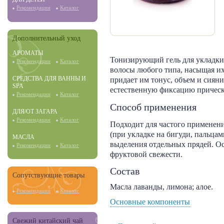
Рекомендации
Каталог
Дополнительный уход
АРОМАТЫ
Тонизирующий гель для укладки.
Рекомендации
Каталог
волосы любого типа, насыщая их
СРЕДСТВА ДЛЯ ВАННЫ И
придает им тонус, объем и сиян
SPA
естественную фиксацию прическ
Рекомендации
Каталог
Способ применения
ДЛЯ/ОТ ЗАГАРА
Рекомендации
Каталог
Подходит для частого применени
(при укладке на бигуди, пальцам
МАСЛА
выделения отдельных прядей. Ос
Рекомендации
Каталог
фруктовой свежести.
Состав
Сопутствующие товары
Масла лаванды, лимона; алое.
Рекомендации
Каталог
Основные компоненты
Свежий китайский чай