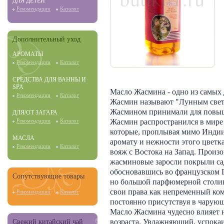
ДЛЯ ДЕТЕЙ
Рекомендации
Каталог
Дополнительный уход
АРОМАТЫ
Рекомендации
Каталог
СРЕДСТВА ДЛЯ ВАННЫ И
SPA
Масло Жасмина - одно из самых 
Рекомендации
Каталог
Жасмин называют "Лунным свето
Жасмином принимали для повыш
ДЛЯ/ОТ ЗАГАРА
Жасмин распространился в мире
Рекомендации
Каталог
которые, проплывая мимо Индии
МАСЛА
аромату и нежности этого цветк
Рекомендации
Каталог
вояж с Востока на Запад. Произо
жасминовые заросли покрыли са
обосновавшись во французском Г
Сопутствующие товары
но большой парфюмерной столиц
свои права как непременный ко
Рекомендации
Каталог
постоянно присутствуя в чарую
Масло Жасмина чудесно влияет н
возраста. Увлажняющий, успока
Свежий китайский чай