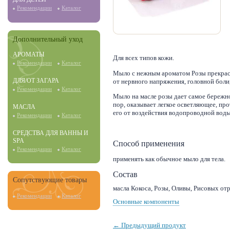
Рекомендации
Каталог
Дополнительный уход
АРОМАТЫ
Для всех типов кожи.
Рекомендации
Каталог
Мыло с нежным ароматом Розы прекрасн
ДЛЯ/ОТ ЗАГАРА
от нервного напряжения, головной боли
Рекомендации
Каталог
Мыло на масле розы дает самое бережн
пор, оказывает легкое осветляющее, п
МАСЛА
его от воздействия водопроводной воды
Рекомендации
Каталог
СРЕДСТВА ДЛЯ ВАННЫ И
SPA
Способ применения
Рекомендации
Каталог
применять как обычное мыло для тела.
Состав
Сопутствующие товары
масла Кокоса, Розы, Оливы, Рисовых от
Рекомендации
Каталог
Основные компоненты
← Предыдущий продукт