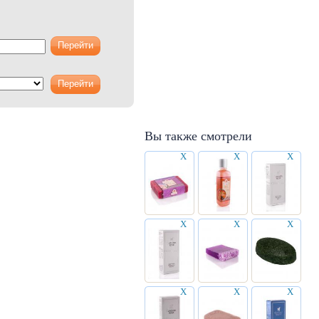
Вы также смотрели
X
X
X
X
X
X
X
X
X