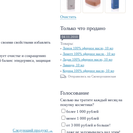
Очистить
Только что продано
04.11.2010
 своими свойствами избавлять
Товары:
Лимон 100% эфирное масло, 10 мл
Лиметт 100% эфирное масло , 10 мл
вует очистке и сокращению
Ладан 100% эфирное масло, 10 мл
й баланс эпидермиса, защищая
Лаванда, 10 мл
Корица 100% эфирное масло, 10 мл
Отправились на Скоморошинская
Голосование
Сколько вы тратите каждый месяц на
покупку косметики?
более 1 000 рублей
менее 1 000 рублей
от 3 000 рублей и больше!
Следующий продукт →
даже не задумывалась над этим!