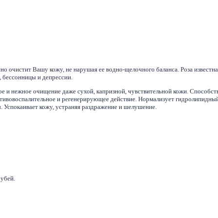
о очистит Вашу кожу, не нарушая ее водно-щелочного баланса. Роза известна
, бессонницы и депрессии.
ое и нежное очищение даже сухой, капризной, чувствительной кожи. Способст
ротивовоспалительное и регенерирующее действие. Нормализует гидролипидны
. Успокаивает кожу, устраняя раздражение и шелушение.
рубей.