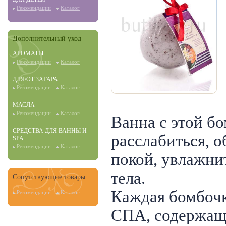
Рекомендации
Каталог
Дополнительный уход
АРОМАТЫ
Рекомендации
Каталог
ДЛЯ/ОТ ЗАГАРА
Рекомендации
Каталог
МАСЛА
Рекомендации
Каталог
Ванна с этой б
СРЕДСТВА ДЛЯ ВАННЫ И
расслабиться, 
SPA
Рекомендации
Каталог
покой, увлажни
тела.
Сопутствующие товары
Каждая бомбочк
Рекомендации
Каталог
СПА, содержащ