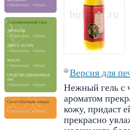
Рекомендации
Каталог
Дополнительный уход
АРОМАТЫ
Рекомендации
Каталог
ДЛЯ/ОТ ЗАГАРА
Рекомендации
Каталог
МАСЛА
Рекомендации
Каталог
Версия для пе
СРЕДСТВА ДЛЯ ВАННЫ И
SPA
Нежный гель с
Рекомендации
Каталог
ароматом прекр
Сопутствующие товары
кожу, придаст е
Рекомендации
Каталог
прекрасно увла