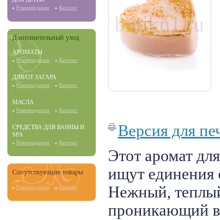
Рекомендации
Каталог
Дополнительный уход
АРОМАТЫ
Рекомендации
Каталог
ДЛЯ/ОТ ЗАГАРА
Рекомендации
Каталог
МАСЛА
Рекомендации
Каталог
Версия для пе
СРЕДСТВА ДЛЯ ВАННЫ И
SPA
Рекомендации
Каталог
Этот аромат дл
ищут единения 
Сопутствующие товары
Нежный, теплый
Рекомендации
Каталог
проникающий в 