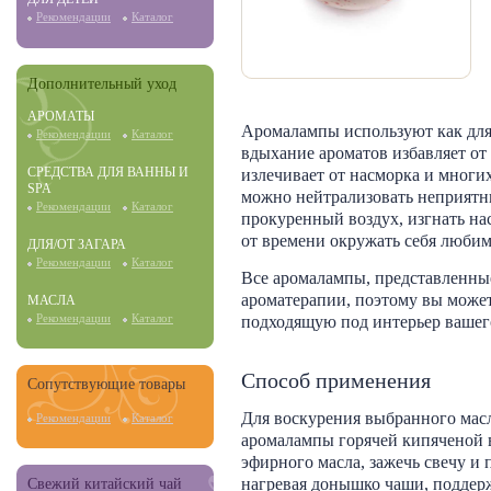
Рекомендации
Каталог
Дополнительный уход
АРОМАТЫ
Аромалампы используют как для 
Рекомендации
Каталог
вдыхание ароматов избавляет от
СРЕДСТВА ДЛЯ ВАННЫ И
излечивает от насморка и многи
SPA
можно нейтрализовать неприятн
Рекомендации
Каталог
прокуренный воздух, изгнать на
от времени окружать себя люби
ДЛЯ/ОТ ЗАГАРА
Рекомендации
Каталог
Все аромалампы, представленные
ароматерапии, поэтому вы може
МАСЛА
подходящую под интерьер вашег
Рекомендации
Каталог
Способ применения
Сопутствующие товары
Для воскурения выбранного мас
Рекомендации
Каталог
аромалампы горячей кипяченой в
эфирного масла, зажечь свечу и 
нагревая донышко чаши, поддер
Свежий китайский чай