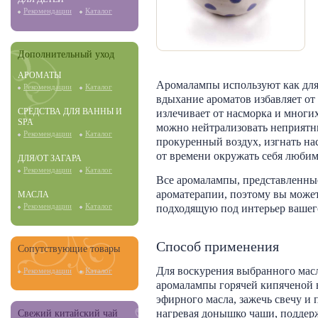
Рекомендации
Каталог
Дополнительный уход
АРОМАТЫ
Аромалампы используют как для 
Рекомендации
Каталог
вдыхание ароматов избавляет от
СРЕДСТВА ДЛЯ ВАННЫ И
излечивает от насморка и многи
SPA
можно нейтрализовать неприятн
Рекомендации
Каталог
прокуренный воздух, изгнать на
от времени окружать себя люби
ДЛЯ/ОТ ЗАГАРА
Рекомендации
Каталог
Все аромалампы, представленные
ароматерапии, поэтому вы може
МАСЛА
подходящую под интерьер вашег
Рекомендации
Каталог
Способ применения
Сопутствующие товары
Для воскурения выбранного мас
Рекомендации
Каталог
аромалампы горячей кипяченой в
эфирного масла, зажечь свечу и 
нагревая донышко чаши, поддер
Свежий китайский чай