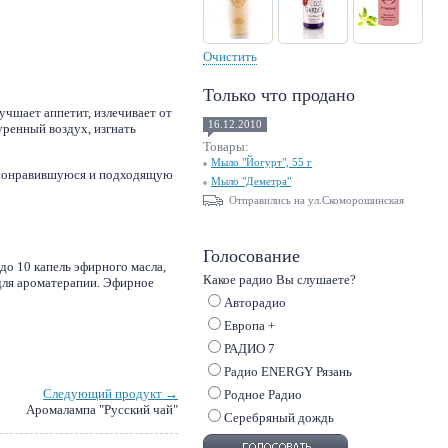
Очистить
Только что продано
учшает аппетит, излечивает от
16.12.2010
ренный воздух, изгнать
Товары:
Мыло "Йогурт", 55 г
ю понравившуюся и подходящую
Мыло "Деметра"
Отправились на ул.Скоморошинская
Голосование
до 10 капель эфирного масла,
Какое радио Вы слушаете?
 для ароматерапии. Эфирное
Авторадио
Европа +
РАДИО 7
Радио ENERGY Рязань
Следующий продукт →
Родное Радио
Аромалампа "Русский чай"
Серебряный дождь