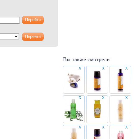
Вы также смотрели
X
X
X
X
X
X
X
X
X