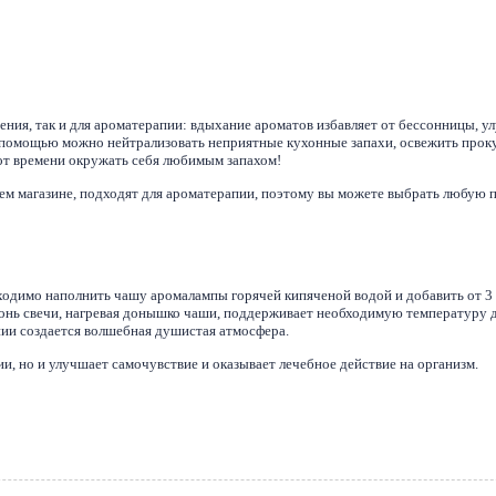
ния, так и для ароматерапии: вдыхание ароматов избавляет от бессонницы, ул
е помощью можно нейтрализовать неприятные кухонные запахи, освежить проку
 от времени окружать себя любимым запахом!
шем магазине, подходят для ароматерапии, поэтому вы можете выбрать любу
одимо наполнить чашу аромалампы горячей кипяченой водой и добавить от 3 
Огонь свечи, нагревая донышко чаши, поддерживает необходимую температуру
нии создается волшебная душистая атмосфера.
и, но и улучшает самочувствие и оказывает лечебное действие на организм.