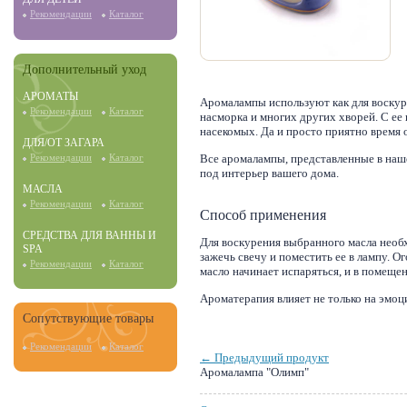
Рекомендации
Каталог
Дополнительный уход
АРОМАТЫ
Аромалампы используют как для воскуре
Рекомендации
Каталог
насморка и многих других хворей. С е
насекомых. Да и просто приятно время
ДЛЯ/ОТ ЗАГАРА
Все аромалампы, представленные в на
Рекомендации
Каталог
под интерьер вашего дома.
МАСЛА
Рекомендации
Каталог
Способ применения
СРЕДСТВА ДЛЯ ВАННЫ И
Для воскурения выбранного масла необх
SPA
зажечь свечу и поместить ее в лампу. 
Рекомендации
Каталог
масло начинает испаряться, и в помеще
Ароматерапия влияет не только на эмоци
Сопутствующие товары
Рекомендации
Каталог
← Предыдущий продукт
Аромалампа "Олимп"