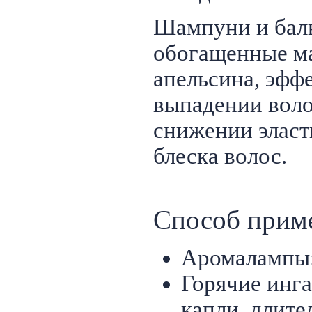
Шампуни и бал
обогащенные ма
апельсина, эфф
выпадении воло
снижении эласт
блеска волос.
Способ прим
Аромалампы:
Горячие инг
капли, длите