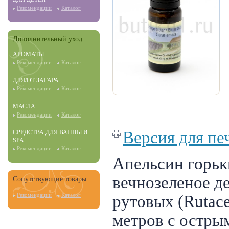
Рекомендации
Каталог
Дополнительный уход
АРОМАТЫ
Рекомендации
Каталог
ДЛЯ/ОТ ЗАГАРА
Рекомендации
Каталог
МАСЛА
Рекомендации
Каталог
Версия для пе
СРЕДСТВА ДЛЯ ВАННЫ И
SPA
Рекомендации
Каталог
Апельсин горьк
вечнозеленое д
Сопутствующие товары
Рекомендации
Каталог
рутовых (Rutace
метров с остры