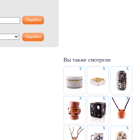
Вы также смотрели
X
X
X
X
X
X
X
X
X