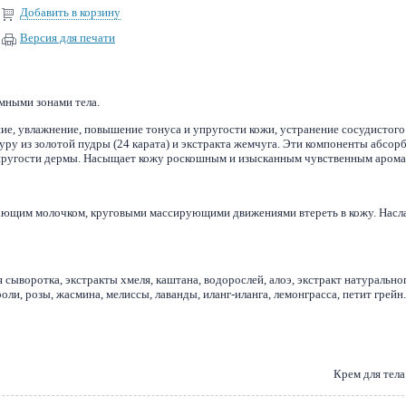
Добавить в корзину
Версия для печати
мными зонами тела.
ние, увлажнение, повышение тонуса и упругости кожи, устранение сосудистого
уру из золотой пудры (24 карата) и экстракта жемчуга. Эти компоненты абсо
 упругости дермы. Насыщает кожу роскошным и изысканным чувственным арома
щающим молочком, круговыми массирующими движениями втереть в кожу. Нас
 сыворотка, экстракты хмеля, каштана, водорослей, алоэ, экстракт натурально
оли, розы, жасмина, мелиссы, лаванды, иланг-иланга, лемонграсса, петит грейн.
Крем для тела