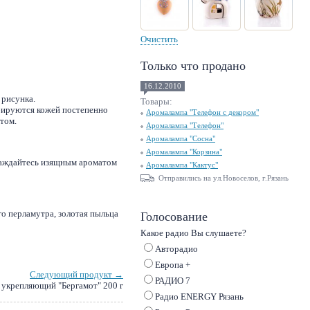
Очистить
Только что продано
16.12.2010
 рисунка.
Товары:
рбируются кожей постепенно
Аромалампа "Телефон с декором"
том.
Аромалампа "Телефон"
Аромалампа "Сосна"
Аромалампа "Корзина"
лаждайтесь изящным ароматом
Аромалампа "Кактус"
Отправились на ул.Новоселов, г.Рязань
го перламутра, золотая пыльца
Голосование
Какое радио Вы слушаете?
Авторадио
Европа +
Следующий продукт →
РАДИО 7
 укрепляющий "Бергамот" 200 г
Радио ENERGY Рязань