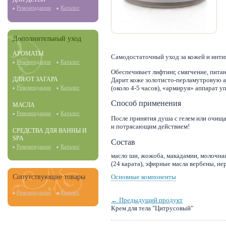
Рекомендации
Каталог
Дополнительный уход
АРОМАТЫ
Самодостаточный уход за кожей и инти
Рекомендации
Каталог
Обеспечивает лифтинг, смягчение, пита
ДЛЯ/ОТ ЗАГАРА
Дарит коже золотисто-перламутровую а
(около 4-5 часов), «армируя» аппарат
Рекомендации
Каталог
Способ применения
МАСЛА
Рекомендации
Каталог
После принятия душа с гелем или очи
и потрясающим действием!
СРЕДСТВА ДЛЯ ВАННЫ И
SPA
Состав
Рекомендации
Каталог
масло ши, жожоба, макадамии, молочная
(24 карата), эфирные масла вербены, нер
Основные компоненты
Сопутствующие товары
Рекомендации
Каталог
← Предыдущий продукт
Крем для тела "Цитрусовый"