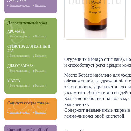
ДЛЯ ДЕТЕЙ
Рекомендации
Каталог
Дополнительный уход
АРОМАТЫ
Рекомендации
Каталог
СРЕДСТВА ДЛЯ ВАННЫ И
SPA
Рекомендации
Каталог
Огуречник (Borago officinalis). 
и способствует регенерации кож
ДЛЯ/ОТ ЗАГАРА
Рекомендации
Каталог
Масло Бораго идеально для ухода
обезвоженной, раздраженной и 
МАСЛА
эластичность, укрепляет и восст
Рекомендации
Каталог
увлажняет. Эффективно воздейст
Благотворно влияет на волосы, с
Сопутствующие товары
выпадению.
Содержит незаменимые жирные к
Рекомендации
Каталог
гамма-линоленовой кислотой.
Свежий китайский чай