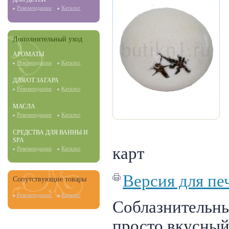
Рекомендации
Каталог
Дополнительный уход
АРОМАТЫ
Рекомендации
Каталог
ДЛЯ/ОТ ЗАГАРА
Рекомендации
Каталог
МАСЛА
Рекомендации
Каталог
СРЕДСТВА ДЛЯ ВАННЫ И
SPA
карт
Рекомендации
Каталог
Версия для пе
Сопутствующие товары
Рекомендации
Каталог
Соблазнительн
просто вкусны