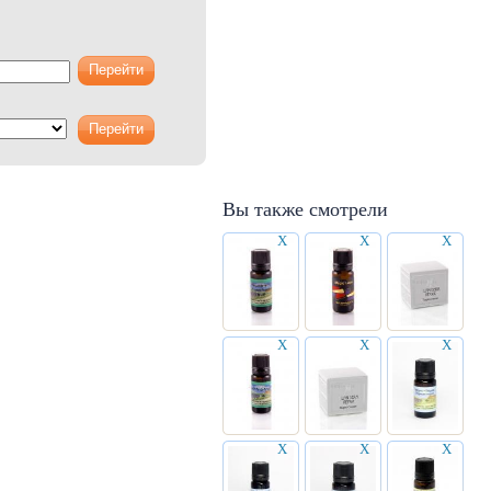
Вы также смотрели
X
X
X
X
X
X
X
X
X