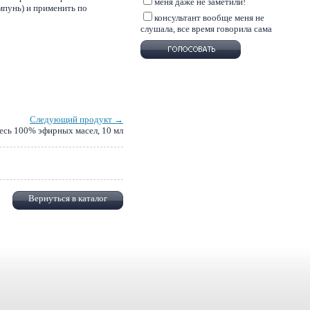
меня даже не заметили!
мпунь) и применить по
консультант вообще меня не
слушала, все время говорила сама
Следующий продукт →
есь 100% эфирных масел, 10 мл
Вернуться в каталог