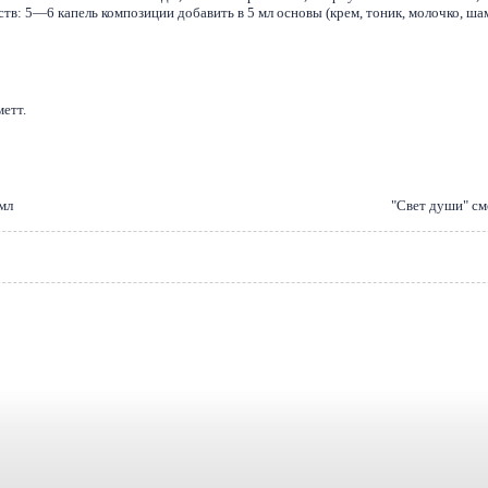
тв: 5—6 капель композиции добавить в 5 мл основы (крем, тоник, молочко, ша
метт.
мл
"Свет души" см