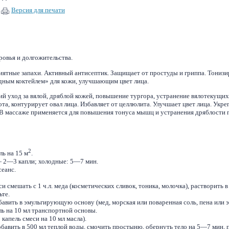
Версия для печати
ровья и долгожительства.
иятные запахи. Активный антисептик. Защищает от простуды и гриппа. Тонизи
дным коктейлем» для кожи, улучшающим цвет лица.
й уход за вялой, дряблой кожей, повышение тургора, устранение вялотекущих
а, контурирует овал лица. Избавляет от целлюлита. Улучшает цвет лица. Укре
 В массаже применяется для повышения тонуса мышц и устранения дряблости 
2
ь на 15 м
.
— 2—3 капли; холодные: 5—7 мин.
сеанс.
и смешать с 1 ч.л. меда (косметических сливок, тоника, молочка), растворить в
ьте.
вить в эмульгирующую основу (мед, морская или поваренная соль, пена или эм
ь на 10 мл транспортной основы.
капель смеси на 10 мл масла).
обавить в 500 мл теплой воды, смочить простыню, обернуть тело на 5—7 мин, 