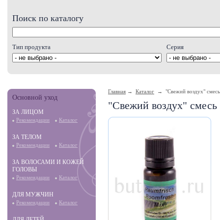
Поиск по каталогу
Тип продукта
Серия
Главная
→
Каталог
→ "Свежий воздух" смесь 
Основной уход
"Свежий воздух" смесь
ЗА ЛИЦОМ
Рекомендации
Каталог
ЗА ТЕЛОМ
Рекомендации
Каталог
ЗА ВОЛОСАМИ И КОЖЕЙ
ГОЛОВЫ
Рекомендации
Каталог
ДЛЯ МУЖЧИН
Рекомендации
Каталог
ДЛЯ ДЕТЕЙ