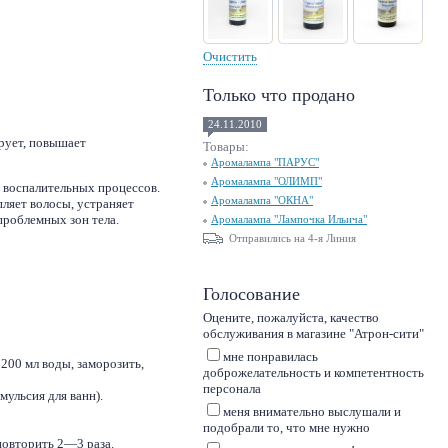
Очистить
Только что продано
24.11.2010
рует, повышает
Товары:
Аромалампа "ПАРУС"
Аромалампа "ОЛИМП"
 воспалительных процессов.
Аромалампа "ОКНА"
пляет волосы, устраняет
проблемных зон тела.
Аромалампа "Лампочка Ильича"
Отправились на 4-я Линия
Голосование
Оцените, пожалуйста, качество
обслуживания в магазине "Атрон-сити"
мне понравилась
 200 мл воды, заморозить,
доброжелательность и компетентность
персонала
ульсия для ванн).
меня внимательно выслушали и
подобрали то, что мне нужно
повторить 2—3 раза.