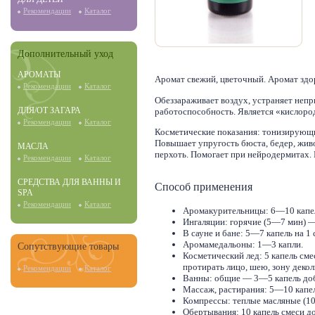
Рекомендации
Каталог
Дополнительный уход
АРОМАТЫ
Аромат свежий, цветочный. Аромат здо
Рекомендации
Каталог
Обеззараживает воздух, устраняет непр
ДЛЯ/ОТ ЗАГАРА
работоспособность. Является «кислоро
Рекомендации
Каталог
Косметические показания: тонизирующи
Повышает упругость бюста, бедер, живот
МАСЛА
перхоть. Помогает при нейродермитах.
Рекомендации
Каталог
СРЕДСТВА ДЛЯ ВАННЫ И
Способ применения
SPA
Рекомендации
Каталог
Аромакурительницы: 6—10 капел
Ингаляции: горячие (5—7 мин) 
В сауне и бане: 5—7 капель на 1 
Аромамедальоны: 1—3 капли.
Сопутствующие товары
Косметический лед: 5 капель смес
протирать лицо, шею, зону декол
Рекомендации
Каталог
Ванны: общие — 3—5 капель доба
Массаж, растирания: 5—10 капел
Компрессы: теплые масляные (10 
Обертывания: 10 капель смеси д