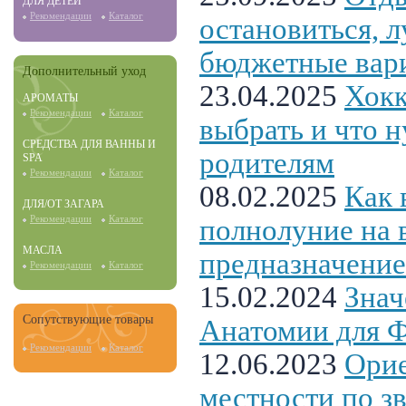
ДЛЯ ДЕТЕЙ
Рекомендации
Каталог
остановиться, 
бюджетные вар
Дополнительный уход
23.04.2025
Хокк
АРОМАТЫ
Рекомендации
Каталог
выбрать и что н
СРЕДСТВА ДЛЯ ВАННЫ И
родителям
SPA
Рекомендации
Каталог
08.02.2025
Как 
ДЛЯ/ОТ ЗАГАРА
Рекомендации
Каталог
полнолуние на 
МАСЛА
предназначение
Рекомендации
Каталог
15.02.2024
Знач
Сопутствующие товары
Анатомии для 
Рекомендации
Каталог
12.06.2023
Орие
местности по з